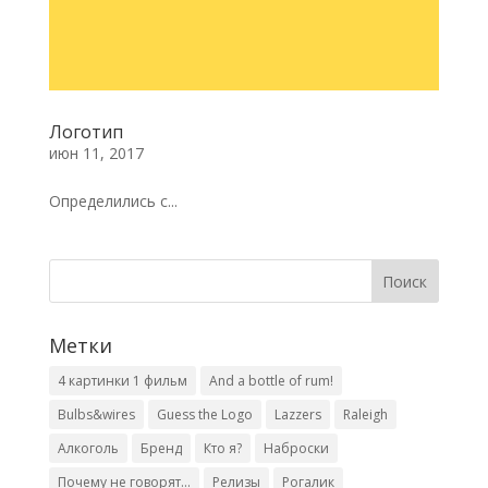
Логотип
июн 11, 2017
Определились с...
Метки
4 картинки 1 фильм
And a bottle of rum!
Bulbs&wires
Guess the Logo
Lazzers
Raleigh
Алкоголь
Бренд
Кто я?
Наброски
Почему не говорят...
Релизы
Рогалик